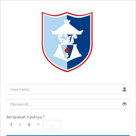
Berapakah hasilnya ?
7
+
6
=